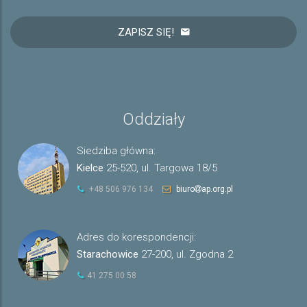
ZAPISZ SIĘ!
Oddziały
Siedziba główna:
Kielce
25-520, ul. Targowa 18/5
+48 506 976 134
biuro
ap.org.pl
Adres do korespondencji:
Starachowice
27-200, ul. Zgodna 2
41 275 00 58