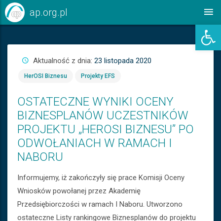
Skip
ap.org.pl
to
Ot
content
Aktualność z dnia:
23 listopada 2020
HerOSI Biznesu
Projekty EFS
OSTATECZNE WYNIKI OCENY
BIZNESPLANÓW UCZESTNIKÓW
PROJEKTU „HEROSI BIZNESU” PO
ODWOŁANIACH W RAMACH I
NABORU
Informujemy, iż zakończyły się prace Komisji Oceny
Wniosków powołanej przez Akademię
Przedsiębiorczości w ramach I Naboru. Utworzono
ostateczne Listy rankingowe Biznesplanów do projektu